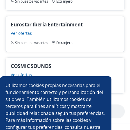
Sin puestos vacantes
Extranjero
Eurostar Iberia Entertainment
Ver ofertas
Sin puestos vacantes
Extranjero
COSMIC SOUNDS
Ver ofertas
Sin puestos vacantes
Utilizamos cookies propias necesarias para el
funcionamiento correcto y personalización del
sitio web. También utilizamos cookies de
terceros para fines analíticos y mostrarte
Anterior
Siguiente
publicidad relacionada según tus preferencias.
Para más información sobre las cookies y
configurar tus preferencias, consulta nuestra