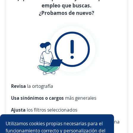
empleo que buscas.
¿Probamos de nuevo?
Revisa
la ortografía
Usa sinónimos o cargos
más generales
Ajusta
los filtros seleccionados
O crea una alerta
y te avisamos cuando haya una
Utilizamos cookies propias necesarias para el
vacante con tus criterios
funcionamiento correcto y personalización del