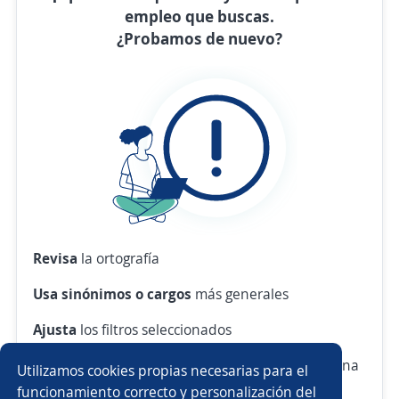
empleo que buscas.
¿Probamos de nuevo?
Revisa
la ortografía
Usa sinónimos o cargos
más generales
Ajusta
los filtros seleccionados
O crea una alerta
y te avisamos cuando haya una
Utilizamos cookies propias necesarias para el
vacante con tus criterios
funcionamiento correcto y personalización del